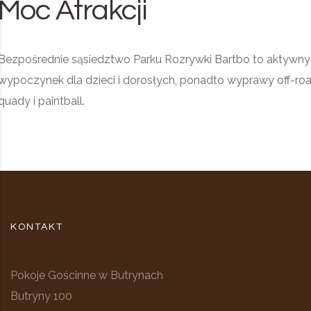
Moc Atrakcji
Bezpośrednie sąsiedztwo Parku Rozrywki Bartbo to aktywny
wypoczynek dla dzieci i dorosłych, ponadto wyprawy off-roa
quady i paintball.
KONTAKT
Pokoje Gościnne w Butrynach
Butryny 100